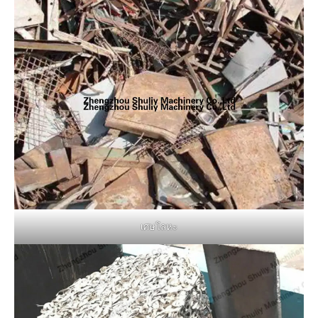
เศษโลหะ