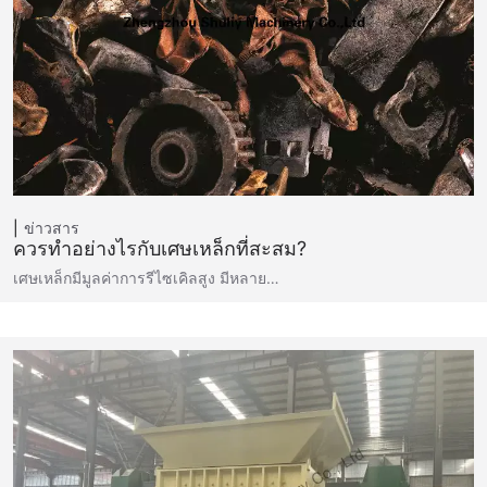
ข่าวสาร
ควรทำอย่างไรกับเศษเหล็กที่สะสม?
เศษเหล็กมีมูลค่าการรีไซเคิลสูง มีหลาย…