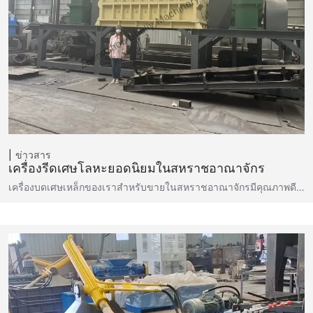
ข่าวสาร
เครื่องรีดเศษโลหะยอดนิยมในสหราชอาณาจักร
เครื่องบดเศษเหล็กของเราสำหรับขายในสหราชอาณาจักรมีคุณภาพดี…