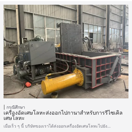
กรณีศึกษา
เครื่องอัดเศษโลหะส่งออกไปกานาสำหรับการรีไซเคิล
เศษโลหะ
เมื่อเร็ว ๆ นี้ บริษัทของเราได้ส่งออกเครื่องอัดเศษโลหะไปยัง…