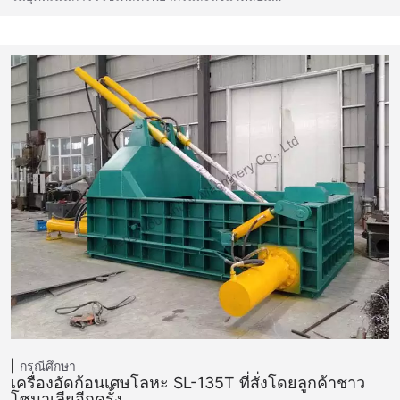
กรณีศึกษา
เครื่องอัดก้อนเศษโลหะ SL-135T ที่สั่งโดยลูกค้าชาว
โซมาเลียอีกครั้ง