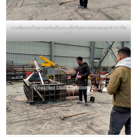
การเยี่ยมชมโรงงานเครื่องบีบเศษเหล็กในสนามขยะของลูกค้าชาวโซ
มาลี