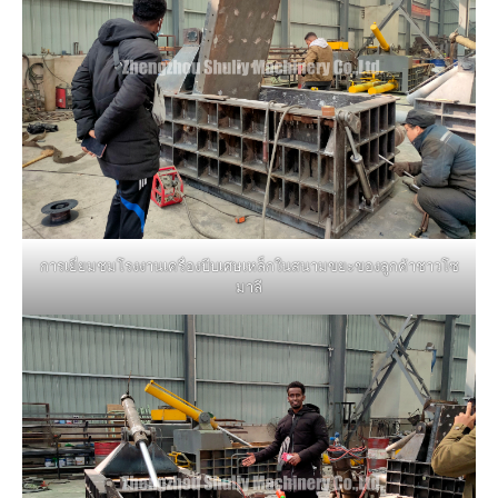
การเยี่ยมชมโรงงานเครื่องบีบเศษเหล็กในสนามขยะของลูกค้าชาวโซ
มาลี