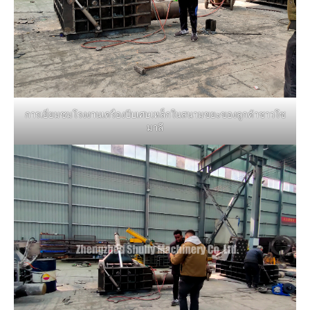
การเยี่ยมชมโรงงานเครื่องบีบเศษเหล็กในสนามขยะของลูกค้าชาวโซ
มาลี