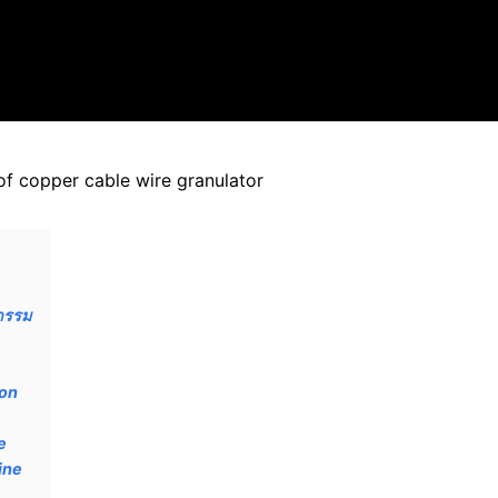
of copper cable wire granulator
กรรม
ion
e
ine