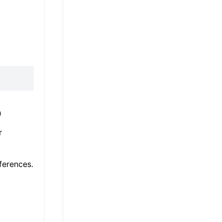
อ
r
ferences.