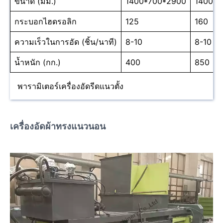
ขนาด (มม.)
1400*700*2900
1400*7
กระบอกไฮดรอลิก
125
160
ความเร็วในการอัด (ชิ้น/นาที)
8-10
8-10
น้ำหนัก (กก.)
400
850
พารามิเตอร์เครื่องอัดรีดแนวตั้ง
เครื่องอัดผ้าทรงแนวนอน