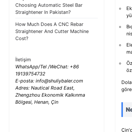
Choosing Automatic Steel Bar
Ek
Straightener In Pakistan?
yü
How Much Does A CNC Rebar
Bı
Straightener And Cutter Machine
ni
Cost?
El
ma
İletişim
Öz
WhatsApp/Tel /WeChat: +86
öz
19139754732
E-posta: info@shuliybaler.com
Dolay
Adres: Nautical Road East,
göre 
Zhengzhou Ekonomik Kalkınma
Bölgesi, Henan, Çin
Ne
Çin'