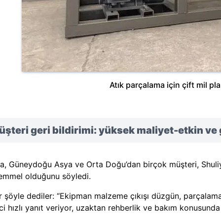
Atık parçalama için çift mil pla
şteri geri bildirimi: yüksek maliyet-etkin v
ka, Güneydoğu Asya ve Orta Doğu’dan birçok müşteri, Shuliy p
mmel olduğunu söyledi.
r şöyle dediler: “Ekipman malzeme çıkışı düzgün, parçalama
ici hızlı yanıt veriyor, uzaktan rehberlik ve bakım konusund