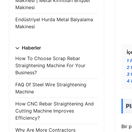
Makinesi | Metal Kırıntıları Briquet
Makinesi
Endüstriyel Hurda Metal Balyalama
Makinesi
Haberler
İç
How To Choose Scrap Rebar
1
Straightening Machine For Your
2
Business?
3
4
FAQ Of Steel Wire Straightening
Machine
How CNC Rebar Straightening And
Pl
Cutting Machine Improves
Efficiency?
Bir p
Why Are More Contractors