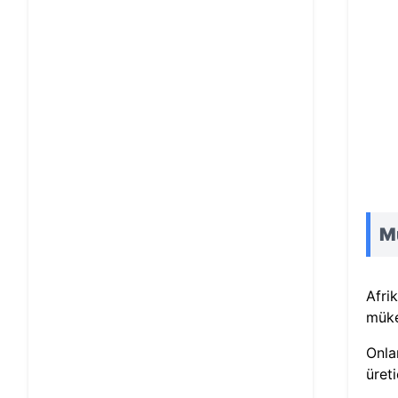
Mü
Afri
müke
Onla
üret