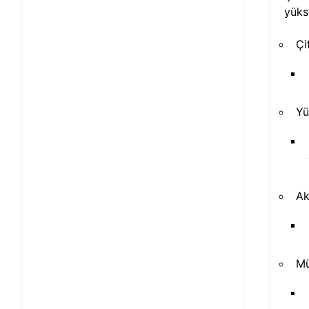
yüks
Çi
Yü
Ak
Mü