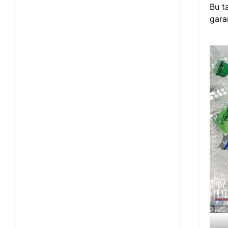
Bu t
garan