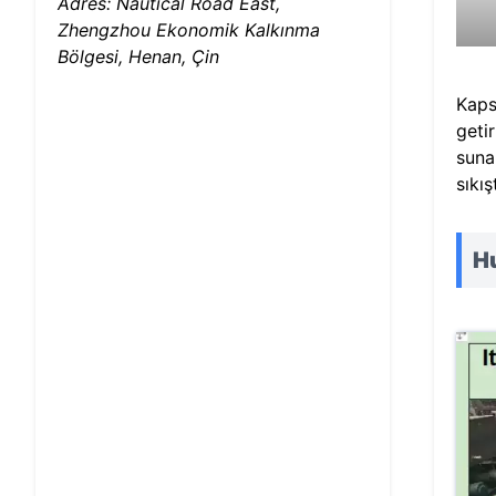
Adres: Nautical Road East,
Zhengzhou Ekonomik Kalkınma
Bölgesi, Henan, Çin
Kaps
geti
suna
sıkış
Hu