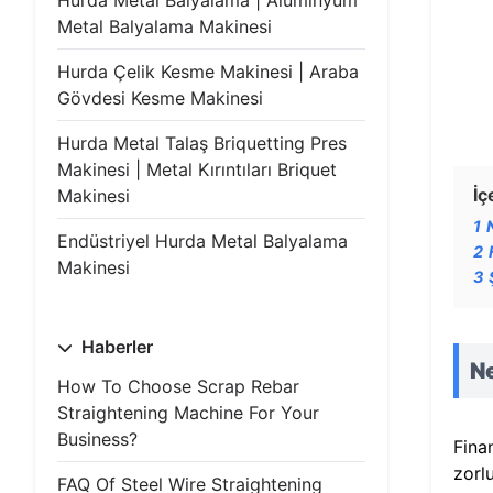
Hurda Metal Balyalama | Alüminyum
Metal Balyalama Makinesi
Hurda Çelik Kesme Makinesi | Araba
Gövdesi Kesme Makinesi
Hurda Metal Talaş Briquetting Pres
Makinesi | Metal Kırıntıları Briquet
İç
Makinesi
1
Endüstriyel Hurda Metal Balyalama
2
Makinesi
3
Haberler
Ne
How To Choose Scrap Rebar
Straightening Machine For Your
Business?
Fina
zorl
FAQ Of Steel Wire Straightening