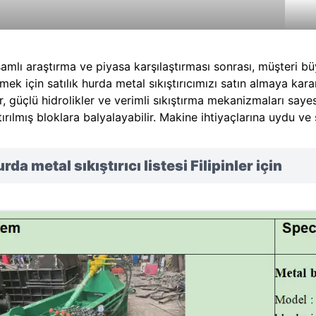
amlı araştırma ve piyasa karşılaştırması sonrası, müşteri bü
rmek için satılık hurda metal sıkıştırıcımızı satın almaya kar
r, güçlü hidrolikler ve verimli sıkıştırma mekanizmaları sayes
tırılmış bloklara balyalayabilir. Makine ihtiyaçlarına uydu ve s
rda metal sıkıştırıcı listesi Filipinler için