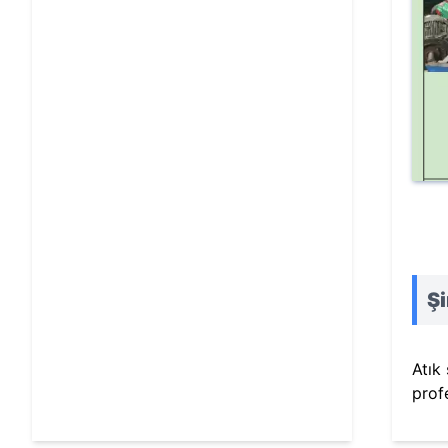
Şi
Atık
prof