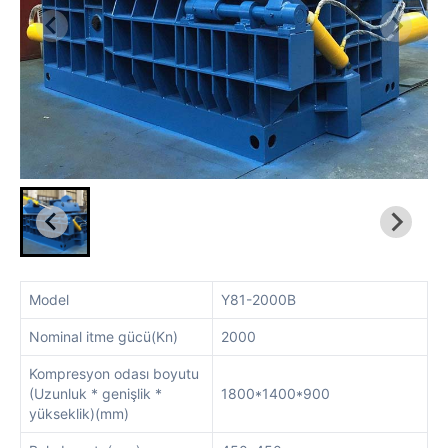
Model
Y81-2000B
Nominal itme gücü(Kn)
2000
Kompresyon odası boyutu
(Uzunluk * genişlik *
1800*1400*900
yükseklik)(mm)