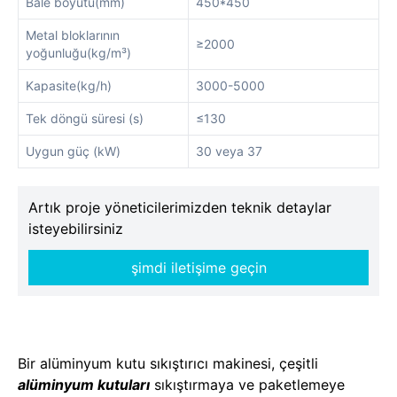
Bale boyutu(mm)
450*450
Metal bloklarının
≥2000
yoğunluğu(kg/m³)
Kapasite(kg/h)
3000-5000
Tek döngü süresi (s)
≤130
Uygun güç (kW)
30 veya 37
Artık proje yöneticilerimizden teknik detaylar
isteyebilirsiniz
şimdi iletişime geçin
Bir alüminyum kutu sıkıştırıcı makinesi, çeşitli
alüminyum kutuları
sıkıştırmaya ve paketlemeye