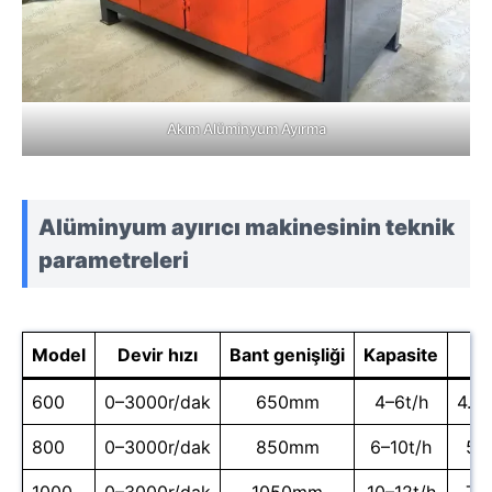
Akım Alüminyum Ayırma
Alüminyum ayırıcı makinesinin teknik
parametreleri
Model
Devir hızı
Bant genişliği
Kapasite
600
0–3000r/dak
650mm
4–6t/h
4.0
800
0–3000r/dak
850mm
6–10t/h
5.5
1000
0–3000r/dak
1050mm
10–12t/h
7.5