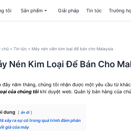
g tôi
Sản phẩm
Giải pháp
Tin tức
Trường h
g chủ
»
Tin tức
»
Máy nén viên kim loại để bán cho Malaysia
y Nén Kim Loại Để Bán Cho Mal
 đây năm tháng, chúng tôi nhận được một yêu cầu từ khác
loại của chúng tôi
khi duyệt web. Quản lý bán hàng của chún
i dung
ẩn đi
Đã xảy ra sự cố trong quá trình đàm phán
Về giá của máy