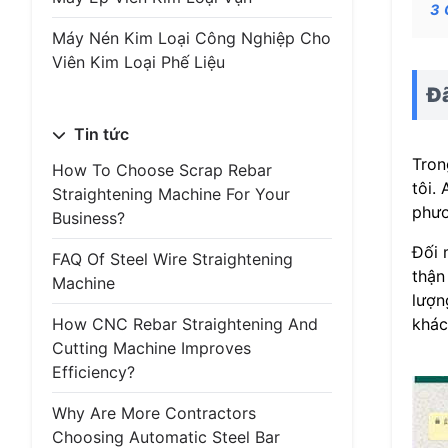
3
Máy Nén Kim Loại Công Nghiệp Cho
Viên Kim Loại Phế Liệu
Đã
Tin tức
Tron
How To Choose Scrap Rebar
tôi.
Straightening Machine For Your
phươ
Business?
Đối 
FAQ Of Steel Wire Straightening
thận
Machine
lượn
How CNC Rebar Straightening And
khác
Cutting Machine Improves
Efficiency?
Why Are More Contractors
Choosing Automatic Steel Bar