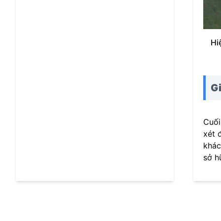
Hi
Gi
Cuối
xét 
khác
sở h