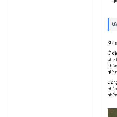
Lị
V
Khi 
Ở đâ
cho 
khôn
giữ 
Công
chăm
nhữn