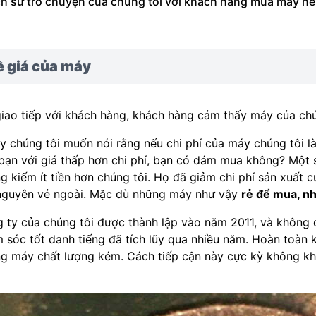
ch sử trò chuyện của chúng tôi với khách hàng mua máy nén
ề giá của máy
giao tiếp với khách hàng, khách hàng cảm thấy máy của chún
y chúng tôi muốn nói rằng nếu chi phí của máy chúng tôi l
bạn với giá thấp hơn chi phí, bạn có dám mua không? Một s
g kiếm ít tiền hơn chúng tôi. Họ đã giảm chi phí sản xuất c
nguyên vẻ ngoài. Mặc dù những máy như vậy
rẻ để mua, nh
 ty của chúng tôi được thành lập vào năm 2011, và không d
 sóc tốt danh tiếng đã tích lũy qua nhiều năm. Hoàn toàn 
g máy chất lượng kém. Cách tiếp cận này cực kỳ không k