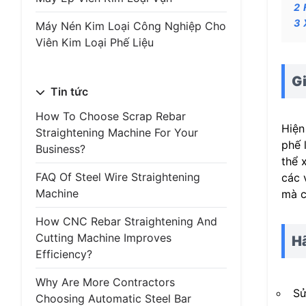
2
3
Máy Nén Kim Loại Công Nghiệp Cho
Viên Kim Loại Phế Liệu
Gi
Tin tức
How To Choose Scrap Rebar
Hiện
Straightening Machine For Your
phế 
Business?
thể 
FAQ Of Steel Wire Straightening
các 
Machine
mà c
How CNC Rebar Straightening And
Cutting Machine Improves
Hã
Efficiency?
Why Are More Contractors
Sử
Choosing Automatic Steel Bar