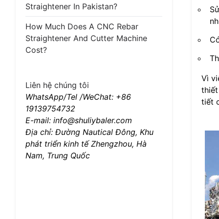
Straightener In Pakistan?
Sử
nh
How Much Does A CNC Rebar
Straightener And Cutter Machine
Có
Cost?
Th
Vì v
Liên hệ chúng tôi
thiế
WhatsApp/Tel /WeChat: +86
tiết
19139754732
E-mail: info@shuliybaler.com
Địa chỉ: Đường Nautical Đông, Khu
phát triển kinh tế Zhengzhou, Hà
Nam, Trung Quốc