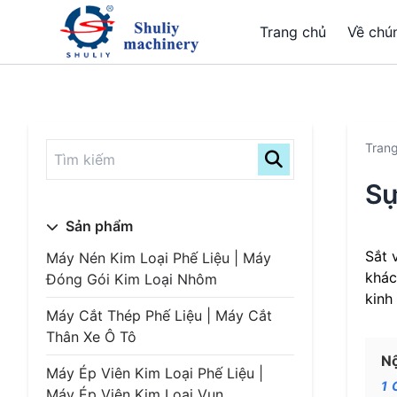
Trang chủ
Về chún
Tran
Sự
Sản phẩm
Sắt 
Máy Nén Kim Loại Phế Liệu | Máy
khác
Đóng Gói Kim Loại Nhôm
kinh 
Máy Cắt Thép Phế Liệu | Máy Cắt
Thân Xe Ô Tô
Nộ
Máy Ép Viên Kim Loại Phế Liệu |
1
Máy Ép Viên Kim Loại Vụn