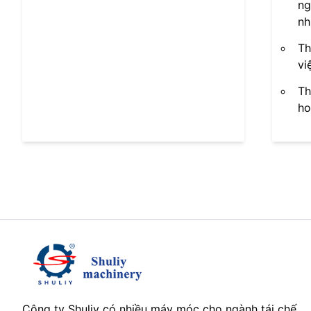
ng
nh
Th
vi
Th
ho
Công ty Shuliy có nhiều máy móc cho ngành tái chế