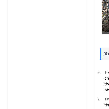
Xu
Tr
ch
th
ph
Th
th