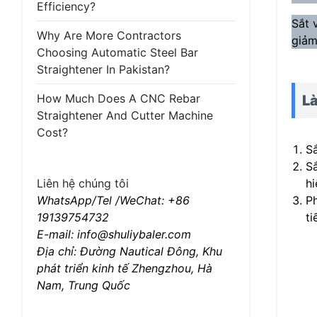
Efficiency?
Sắt 
Why Are More Contractors
giảm
Choosing Automatic Steel Bar
Straightener In Pakistan?
How Much Does A CNC Rebar
Là
Straightener And Cutter Machine
Cost?
Sắ
S
hi
Liên hệ chúng tôi
Ph
WhatsApp/Tel /WeChat: +86
ti
19139754732
E-mail: info@shuliybaler.com
Địa chỉ: Đường Nautical Đông, Khu
phát triển kinh tế Zhengzhou, Hà
Nam, Trung Quốc