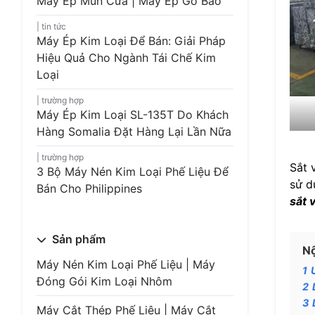
Máy Ép Mùn Cưa | Máy Ép Gỗ Bào
tin tức
Máy Ép Kim Loại Để Bán: Giải Pháp
Hiệu Quả Cho Ngành Tái Chế Kim
Loại
trường hợp
Máy Ép Kim Loại SL-135T Do Khách
Hàng Somalia Đặt Hàng Lại Lần Nữa
trường hợp
Sắt 
3 Bộ Máy Nén Kim Loại Phế Liệu Để
sử d
Bán Cho Philippines
sắt 
Sản phẩm
Nộ
Máy Nén Kim Loại Phế Liệu | Máy
1
Đóng Gói Kim Loại Nhôm
2
3
Máy Cắt Thép Phế Liệu | Máy Cắt