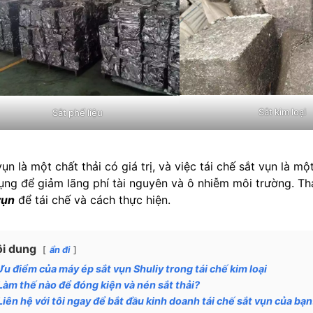
Sắt kim loại
Sắt phế liệu
vụn là một chất thải có giá trị, và việc tái chế sắt vụn là m
ụng để giảm lãng phí tài nguyên và ô nhiễm môi trường. Thả
vụn
để tái chế và cách thực hiện.
i dung
ẩn đi
Ưu điểm của máy ép sắt vụn Shuliy trong tái chế kim loại
Làm thế nào để đóng kiện và nén sắt thải?
Liên hệ với tôi ngay để bắt đầu kinh doanh tái chế sắt vụn của bạn