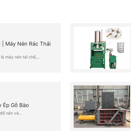
 | Máy Nén Rác Thải
là máy nén tái chế,...
y Ép Gỗ Bào
 để nén và…