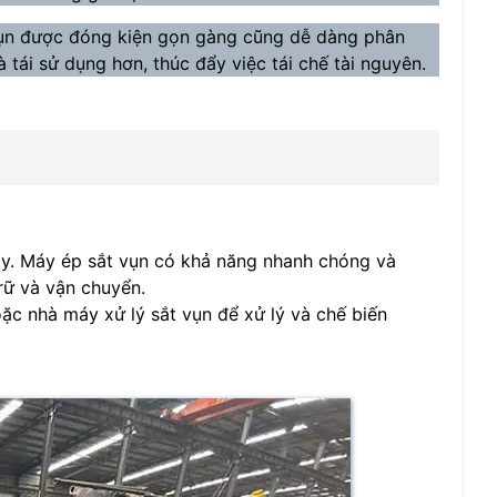
ụn được đóng kiện gọn gàng cũng dễ dàng phân
và tái sử dụng hơn, thúc đẩy việc tái chế tài nguyên.
iy. Máy ép sắt vụn có khả năng nhanh chóng và
rữ và vận chuyển.
ặc nhà máy xử lý sắt vụn để xử lý và chế biến