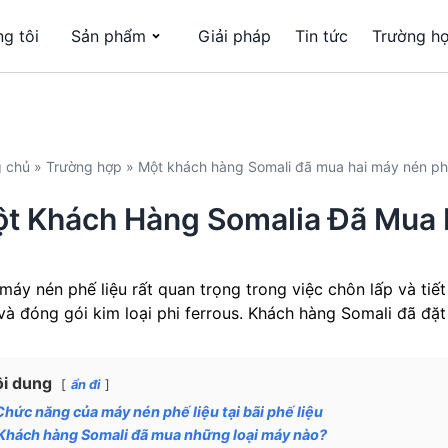
g tôi
Sản phẩm
Giải pháp
Tin tức
Trường h
g chủ
»
Trường hợp
»
Một khách hàng Somali đã mua hai máy nén phế l
t Khách Hàng Somalia Đã Mua 
máy nén phế liệu rất quan trọng trong việc chôn lấp và tiết
 và đóng gói kim loại phi ferrous. Khách hàng Somali đã đặ
i dung
ẩn đi
Chức năng của máy nén phế liệu tại bãi phế liệu
Khách hàng Somali đã mua những loại máy nào?