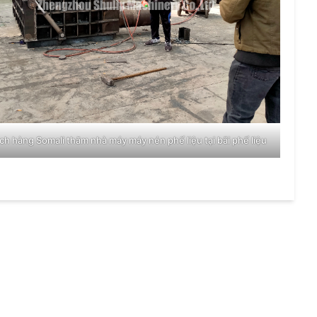
ch hàng Somali thăm nhà máy máy nén phế liệu tại bãi phế liệu