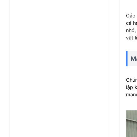
Các 
cả h
nhỏ,
vật 
Má
Chún
lập 
mang