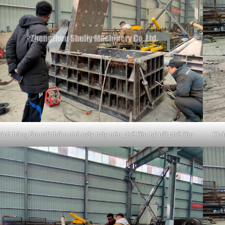
ách hàng Somali thăm nhà máy máy nén phế liệu tại bãi phế liệu
Khá