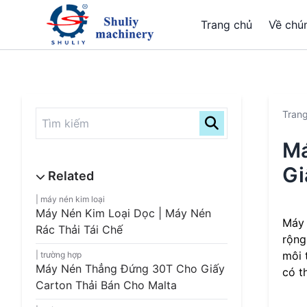
Trang chủ
Về chún
Tran
Má
Gi
máy nén kim loại
Máy Nén Kim Loại Dọc | Máy Nén
Máy 
Rác Thải Tái Chế
rộng
môi 
trường hợp
Máy Nén Thẳng Đứng 30T Cho Giấy
có t
Carton Thải Bán Cho Malta