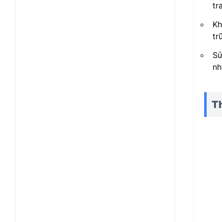
tr
Kh
tr
Sử
nh
Th