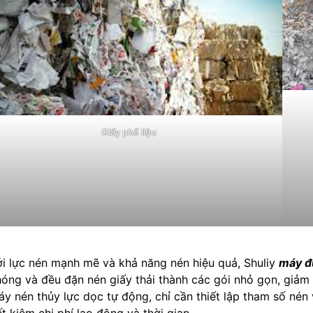
Giấy phế liệu
i lực nén mạnh mẽ và khả năng nén hiệu quả, Shuliy
máy đ
óng và đều đặn nén giấy thải thành các gói nhỏ gọn, giảm 
y nén thủy lực dọc tự động, chỉ cần thiết lập tham số nén 
ết kiệm chi phí lao động và thời gian.