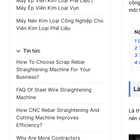
Máy Ép Viên Kim Loại Phế Liệu |
công
Máy Ép Viên Kim Loại Vụn
môi 
Máy Nén Kim Loại Công Nghiệp Cho
Viên Kim Loại Phế Liệu
Nộ
1
2
Tin tức
3
How To Choose Scrap Rebar
4
Straightening Machine For Your
Business?
Là
FAQ Of Steel Wire Straightening
Machine
How CNC Rebar Straightening And
Là t
Cutting Machine Improves
nén 
Efficiency?
Why Are More Contractors