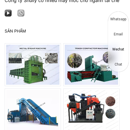
Công ty Shuliy có nhiều máy móc cho ngành tái chế
Whatsapp
SẢN PHẨM
Email
Wechat
Chat