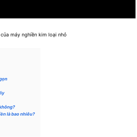
của máy nghiền kim loại nhỏ
 gọn
iy
 không?
iền là bao nhiêu?