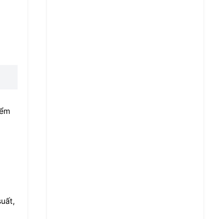
iểm
uất,