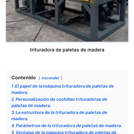
trituradora de paletas de madera
Contenido
esconder
1
El papel de la máquina trituradora de paletas de
madera.
2
Personalización de cuchillas trituradoras de
paletas de madera.
3
La estructura de la trituradora de paletas de
madera.
4
Parámetros de la trituradora de paletas de madera.
5
Ventajas de la máquina trituradora de paletas de