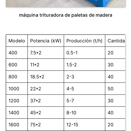
máquina trituradora de paletas de madera
Modelo
Potencia (kW)
Producción (t/h)
Cantidad d
400
7.5*2
0.5-1
20
600
11*2
1.5-2
30
800
18.5*2
2-3
40
1000
22*2
4-5
50
1200
37*2
5-7
30
1400
45*2
8-10
40
1600
75*2
12-15
20