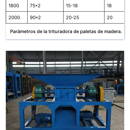
1800
75*2
15-18
18
2000
90*2
20-25
20
Parámetros de la trituradora de paletas de madera.